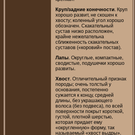
Круп/задние конечности
. Круп
хорошо развит, не скошен к
хвосту; коленный угол хорошо
обозначен. Скакательный
сустав низко расположен,
крайне нежелательна
сближенность скакательных
суставов («коровий» постав).
Лапы
. Округлые, компактные,
сводистые, подушечки хорошо
развиты.
Хвост
. Отличительный признак
породы; очень толстый у
основания, постепенно
сужается к концу, средней
длины, без украшающего
волоса (без подвеса), по всей
поверхности покрыт короткой,
густой, плотной шерстью,
которая придает ему
«округленную» форму, так
называемый «хвост выдры».