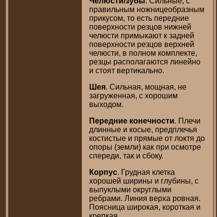
Челюсти/зубы
. Сильные, с
правильным ножницеобразным
прикусом, то есть передние
поверхности резцов нижней
челюсти примыкают к задней
поверхности резцов верхней
челюсти, в полном комплекте,
резцы располагаются линейно
и стоят вертикально.
Шея
. Сильная, мощная, не
загруженная, с хорошим
выходом.
Передние конечности
. Плечи
длинные и косые, предплечья
костистые и прямые от локтя до
опоры (земли) как при осмотре
спереди, так и сбоку.
Корпус
. Грудная клетка
хорошей ширины и глубины, с
выпуклыми округлыми
ребрами. Линия верха ровная.
Поясница широкая, короткая и
крепкая.