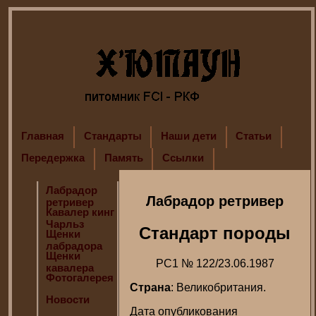
Главная
Стандарты
Наши дети
Статьи
Передержка
Память
Ссылки
Лабрадор
Лабрадор ретривер
ретривер
Кавалер кинг
Чарльз
Стандарт породы
Щенки
лабрадора
Щенки
РС1 № 122/23.06.1987
кавалера
Фотогалерея
Страна
: Великобритания.
Новости
Дата опубликования